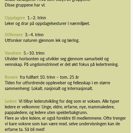
Disse gruppene har vi:
Oppdagere
1.–2. trinn
Leker og drar på oppdagelsesturer i nærmiljøet.
Stifinnere
3.–4. trinn
Utforsker naturen gjennom lek og læring.
Vandrere
5.–10. trinn
Utvider horisonten og utvikler seg gjennom samarbeid og
vennskap. På ungdomstrinnet er det økt fokus på ledertrening.
Rovere
fra fullført 10. trinn – tom. 25 år
Tiden for utfordrende opplevelser og fellesskap i en større
sammenheng: Lokalt, nasjonalt og internasjonalt.
Ledere
Vi tilbyr lederutvikling for deg som er voksen. Alle typer
ledere er velkomne: Unge, eldre, erfarne, nye, mammaledere,
pappaledere, og ledere uten speiderbakgrunn.
Flere av våre ledere, er også foreldre til medlemmene. Ofte trenger
vi bare voksne som kan være med. selve undervisningen kan de
erfarne ta. Så bli med!