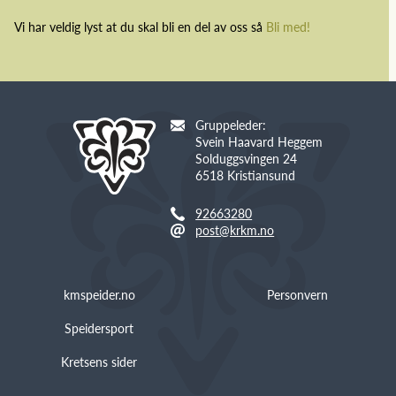
Vi har veldig lyst at du skal bli en del av oss så
Bli med!
Gruppeleder:
Svein Haavard Heggem
Solduggsvingen 24
6518 Kristiansund
92663280
post@krkm.no
kmspeider.no
Personvern
Speidersport
Kretsens sider